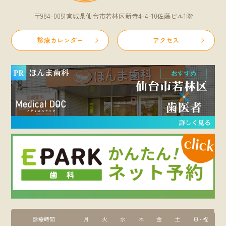
〒984-0051宮城県仙台市若林区新寺4-4-10佐藤ビル1階
診療カレンダー
アクセス
診療時間
月
火
水
木
金
土
日・祝