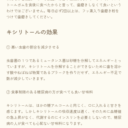
トールガムを食後に食べたからと言って、歯磨きしなくて良いという
わけではございません。毎日必ず2回以上は、フッ素入り歯磨き粉を
つけて歯磨きしてください。
キシリトールの効果
① 悪い虫歯の割合を減少させる
虫歯菌の１つであるミュータンス菌は砂糖を分解してエネルギーとっ
ていますが、キシリトールを分解することができないために歯を溶か
す酸やねばねば物質であるプラークを作りだせず、エネルギー不足で
数が減少していきます。
② 食事制限のある糖尿病の方が食べても良い甘味料
キシリトールは、ほかの糖アルコールと同じく、口に入れると甘さを
感じます。しかしキシリトールの吸収速度は遅く、そのために血糖値
の急上昇がなく、代謝するのにインスリンを必要としないので、糖尿
病の人が食べても心配ない甘味料になります。