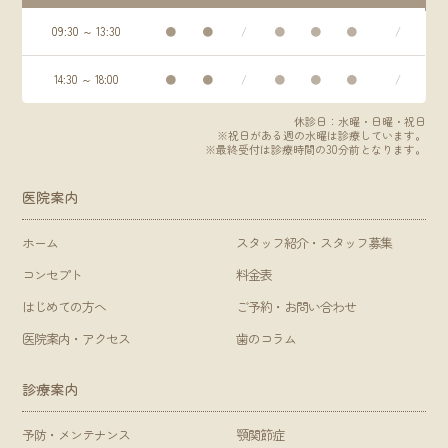
09:30 ～ 13:30
●
●
/
●
●
●
/
14:30 ～ 18:00
●
●
/
●
●
●
/
休診日：水曜・日曜・祝日
※祝日がある週の水曜は診療しています。
※最終受付は診療時間の30分前となります。
医院案内
ホーム
スタッフ紹介・スタッフ募集
コンセプト
料金表
はじめての方へ
ご予約・お問い合わせ
医院案内・アクセス
歯のコラム
診療案内
予防・メンテナンス
顎関節症