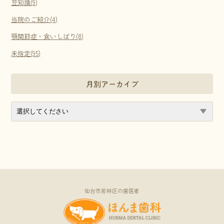
豆知識(9)
当院のご紹介(4)
顎関節症・食いしばり(8)
未指定(95)
月別アーカイブ
仙台市若林区の歯医者