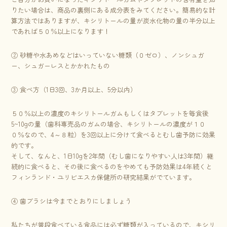
りたい場合は、商品の裏側にある成分表をみてください。簡易的な計
算方法ではありますが、キシリトールの量が炭水化物の量の半分以上
であれば５０％以上になります！
② 砂糖や水あめなどはいっていない糖類（０ゼロ）、ノンシュガ
ー、シュガーレスとかかれたもの
③ 食べ方（1日3回、3か月以上、5分以内）
５０％以上の濃度のキシリトールガムもしくはタブレットを毎食後
5~10gの量（歯科専売品のガムの場合、キシリトールの濃度が１０
０％なので、4～８粒）を3回以上に分けて食べるとむし歯予防に効果
的です。
そして、なんと、1日10gを2年間（むし歯になりやすい人は3年間）継
続的に食べると、その後に食べるのをやめても予防効果は4年続くと
フィンランド・ユリビエスカ保健所の研究結果がでています。
④ 歯ブラシは今までとおりにしましょう
私たちが普段食べている食品には必ず糖類が入っているので、キシリ