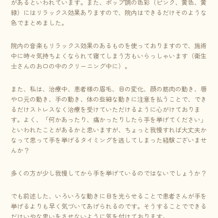
があるといわれています。また、ポップ調の色彩（ピンク、黄色、黄
緑）にはリラックス効果ありますので、院内はできるだけそのような
色でまとめました。
院内の音楽もリラックス効果のあるものを使っておりますので、施術
中に時々気持ちよくなられて寝てしまう方もいらっしゃいます（衛生
士さんのお口の中のクリーニング中に）。
また、私は、治療中、患者様の眉毛、目の変化、顔の筋肉の動き、唇
や口元の動き、手の動き、体の些細な動きに注意を払うことで、でき
るだけストレスなく治療を受けていただけるように心がけておりま
す。よく、「何かあったり、痛かったりしたら手を挙げてください」
といわれたことがあるかと思いますが、ちょっと我慢すれば大丈夫か
なって思って手を挙げるタイミングを逃してしまった経験ございませ
んか？
多くの方が少し我慢してから手を挙げているのではないでしょうか？
でも前述した、いろいろな動きに目を光らせることで患者さんが手を
挙げるよりも早く気づいてあげられるのです。そうすることでできる
だけいやな思いをさせないように気を付けております。