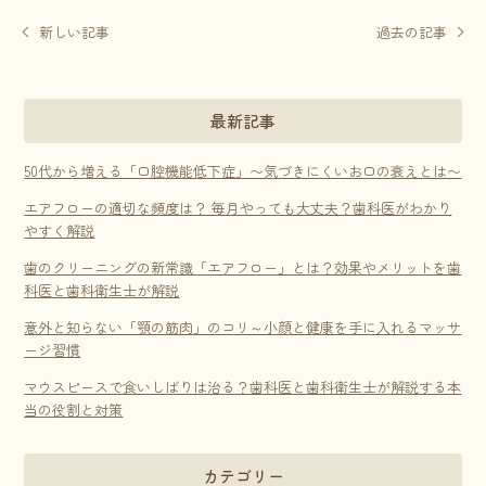
新しい記事
過去の記事
最新記事
50代から増える「口腔機能低下症」〜気づきにくいお口の衰えとは〜
エアフローの適切な頻度は？ 毎月やっても大丈夫？歯科医がわかり
やすく解説
歯のクリーニングの新常識「エアフロー」とは？効果やメリットを歯
科医と歯科衛生士が解説
意外と知らない「顎の筋肉」のコリ～小顔と健康を手に入れるマッサ
ージ習慣
マウスピースで食いしばりは治る？歯科医と歯科衛生士が解説する本
当の役割と対策
カテゴリー