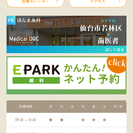
診療カレンダー
アクセス
診療時間
月
火
水
木
金
土
日・祝
09:30 ～ 13:30
●
●
/
●
●
●
/