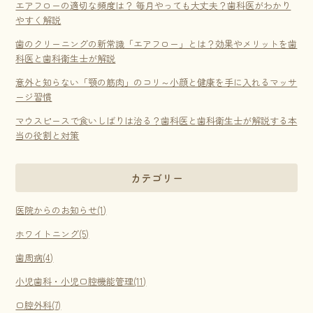
エアフローの適切な頻度は？ 毎月やっても大丈夫？歯科医がわかり
やすく解説
歯のクリーニングの新常識「エアフロー」とは？効果やメリットを歯
科医と歯科衛生士が解説
意外と知らない「顎の筋肉」のコリ～小顔と健康を手に入れるマッサ
ージ習慣
マウスピースで食いしばりは治る？歯科医と歯科衛生士が解説する本
当の役割と対策
カテゴリー
医院からのお知らせ(1)
ホワイトニング(5)
歯周病(4)
小児歯科・小児口腔機能管理(11)
口腔外科(7)