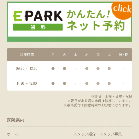
診療時間
月
火
水
木
金
土
日・祝
09:30 ～ 13:30
●
●
/
●
●
●
/
14:30 ～ 18:00
●
●
/
●
●
●
/
休診日：水曜・日曜・祝日
※祝日がある週の水曜は診療しています。
※最終受付は診療時間の30分前となります。
医院案内
ホーム
スタッフ紹介・スタッフ募集