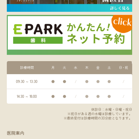
診療時間
月
火
水
木
金
土
日・祝
09:30 ～ 13:30
●
●
/
●
●
●
/
14:30 ～ 18:00
●
●
/
●
●
●
/
休診日：水曜・日曜・祝日
※祝日がある週の水曜は診療しています。
※最終受付は診療時間の30分前となります。
医院案内