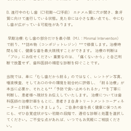
B. 進行中のむし歯（C1初期〜C2手前） エナメル質に穴が開き、象牙
質に向けて進行している状態。見た目には小さな黒い点でも、中にむ
し歯が広がっている可能性があります。
早期治療: むし歯の部分だけを最小限（M.I.：Minimal Intervention）
で削り、**詰め物（コンポジットレジン）**で修復します。治療時
間も短く、健康な歯を最大限残すことができます。 治療の判断は
「プロ」にお任せください 重要なのは、「痛くないから」と自己判
断で放置せず、歯科医師の精密な診断を仰ぐことです。
当院では、単に「むし歯だから削る」のではなく、レントゲン写真、
唾液検査、そしてお口の中の環境を総合的に評価し、「削る治療」が
本当に必要か、それとも**「予防で食い止められるか」**を丁寧に
判断し、患者様へ現状をお伝えしていたします。 治療については歯
科医師の治療計画をもとに、患者さま自身トリートメントコーディネ
ーターと計画していきましょう。 ご自身の歯を長く健康に保つため
にも、ぜひ自覚症状がない初期の段階で、適切な診断と処置を選択し
てください。ご不安な点があれば、いつでもお気軽にご相談くださ
い。