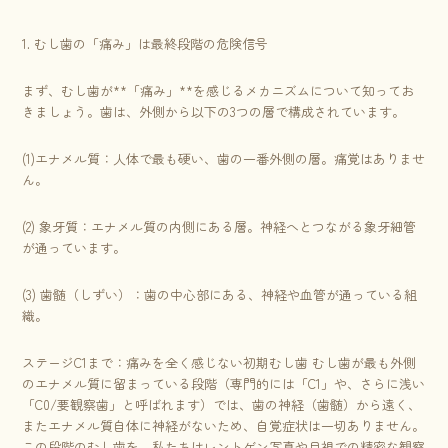
1. むし歯の「痛み」は最終段階の危険信号
まず、むし歯が**「痛み」**を感じるメカニズムについて知ってお
きましょう。歯は、外側から以下の3つの層で構成されています。
(1)エナメル質：人体で最も硬い、歯の一番外側の層。痛覚はありませ
ん。
(2) 象牙質：エナメル質の内側にある層。神経へとつながる象牙細管
が通っています。
(3) 歯髄（しずい）：歯の中心部にある、神経や血管が通っている組
織。
ステージC1まで：痛みを全く感じない初期むし歯 むし歯が最も外側
のエナメル質に留まっている段階（専門的には「C1」や、さらに浅い
「C0/要観察歯」と呼ばれます）では、歯の神経（歯髄）から遠く、
またエナメル質自体に神経がないため、自覚症状は一切ありません。
この段階のむし歯を、私たちはレントゲン写真や目視での精密な観察