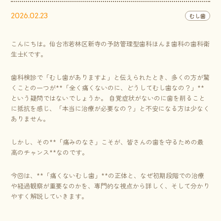
2026.02.23
むし歯
こんにちは。仙台市若林区新寺の予防管理型歯科ほんま歯科の歯科衛
生士Kです。
歯科検診で「むし歯がありますよ」と伝えられたとき、多くの方が驚
くことの一つが**「全く痛くないのに、どうしてむし歯なの？」**
という疑問ではないでしょうか。 自覚症状がないのに歯を削ること
に抵抗を感じ、「本当に治療が必要なの？」と不安になる方は少なく
ありません。
しかし、その**「痛みのなさ」こそが、皆さんの歯を守るための最
高のチャンス**なのです。
今回は、**「痛くないむし歯」**の正体と、なぜ初期段階での治療
や経過観察が重要なのかを、専門的な視点から詳しく、そして分かり
やすく解説していきます。