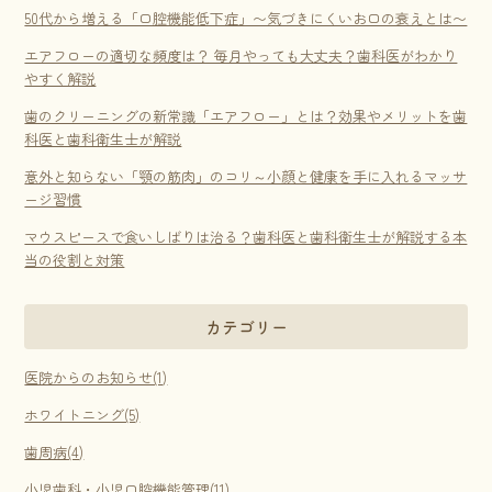
50代から増える「口腔機能低下症」〜気づきにくいお口の衰えとは〜
エアフローの適切な頻度は？ 毎月やっても大丈夫？歯科医がわかり
やすく解説
歯のクリーニングの新常識「エアフロー」とは？効果やメリットを歯
科医と歯科衛生士が解説
意外と知らない「顎の筋肉」のコリ～小顔と健康を手に入れるマッサ
ージ習慣
マウスピースで食いしばりは治る？歯科医と歯科衛生士が解説する本
当の役割と対策
カテゴリー
医院からのお知らせ(1)
ホワイトニング(5)
歯周病(4)
小児歯科・小児口腔機能管理(11)