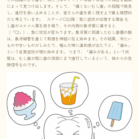
によって見つけ出します。そして、「痛くないむし歯」の段階で発見
し、進行を食い止めることが、皆さんの歯を長く残す上で最も理想的
だと考えています。 ステージC2以降：急に症状が出現する理由 む
し歯がエナメル質を突き破り、その内側の象牙質に達すると
（「C2」）、急に状況が変わります。象牙質に到達したむし歯菌の酸
は、象牙細管を通じて刺激を神経に伝え始めます。その結果、冷たい
ものや甘いものがしみたり、噛んだ時に違和感が出たりと、「痛み」
という自覚症状が現れ始めます。 つまり、「痛みがある」という状
態は、むし歯が既に歯の深部にまで進行しているという、体からの危
険信号なのです。