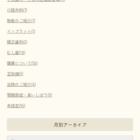
口腔外科(7)
物販のご紹介(7)
インプラント(1)
矯正歯科(2)
むし歯(18)
健康について(56)
豆知識(9)
当院のご紹介(4)
顎関節症・食いしばり(8)
未指定(95)
月別アーカイブ