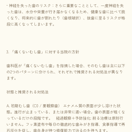
• 神経を失った歯のリスク：さらに重要なこととして、一度神経を失
った歯は、水分や栄養が行き届かなくなるため、健康な歯に比べて脆
くなり、将来的に歯が割れたり（歯根破折）、抜歯に至るリスクが格
段に高くなってしまいます。
3. 「痛くないむし歯」に対する当院の方針
歯科医が「痛くないむし歯」を指摘した場合、そのむし歯は主に以下
の2つのパターンに分けられ、それぞれで推奨される対処法が異なり
ます。
状態と推奨される対処法
A. 初期むし歯（C0 / 要観察歯） エナメル質の表面が少し溶けた状
態。進行が止まっている、または非常に遅い場合。歯の表面が粗くな
っているだけの段階です。 経過観察＋予防強化: 削る治療は原則行
いません。フッ素塗布や毎日の徹底的な歯みがき指導、食事指導で再
石灰化を促し、歯自身が持つ修復能力で治るのを待ちます。