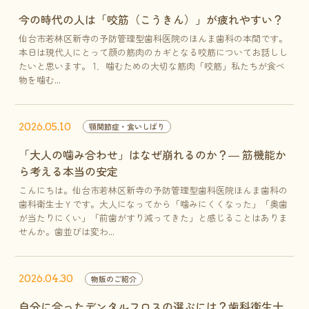
今の時代の人は「咬筋（こうきん）」が疲れやすい？
仙台市若林区新寺の予防管理型歯科医院のほんま歯科の本間です。
本日は現代人にとって顔の筋肉のカギとなる咬筋についてお話しし
たいと思います。 1．噛むための大切な筋肉「咬筋」私たちが食べ
物を噛む...
2026.05.10
顎関節症・食いしばり
「大人の噛み合わせ」はなぜ崩れるのか？― 筋機能か
ら考える本当の安定
こんにちは。仙台市若林区新寺の予防管理型歯科医院ほんま歯科の
歯科衛生士Ｙです。大人になってから「噛みにくくなった」「奥歯
が当たりにくい」「前歯がすり減ってきた」と感じることはありま
せんか。歯並びは変わ...
2026.04.30
物販のご紹介
自分に合ったデンタルフロスの選ぶには？歯科衛生士