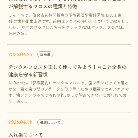
が解説するフロスの種類と特徴
こんにちは。仙台市若林区新寺の予防管理型歯科医院 ほんま歯
科 の歯科衛生士Wです。前回はフロスの使い方についてご紹介しま
した。(前回のブログはこちらをクリック)実はデンタルフロスは、
ただの糸...
2026.04.25
豆知識
デンタルフロスを正しく使ってみよう！お口と全身の
健康を守る新習慣
AI Overview（記事要約）デンタルフロスは、歯ブラシだけでは落と
せない歯と歯の間のプラークを取り除くための重要なセルフケアで
す。歯ブラシのみでは汚れの約6割しか除去できないと言われてお
り、残っ...
2026.04.19
健康について
入れ歯について