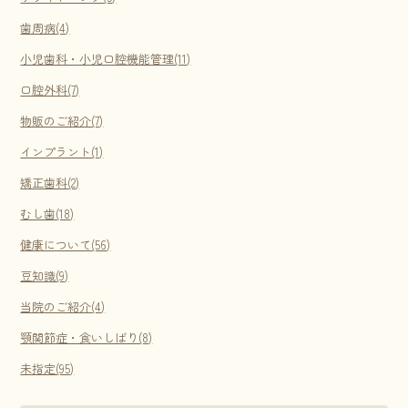
歯周病(4)
小児歯科・小児口腔機能管理(11)
口腔外科(7)
物販のご紹介(7)
インプラント(1)
矯正歯科(2)
むし歯(18)
健康について(56)
豆知識(9)
当院のご紹介(4)
顎関節症・食いしばり(8)
未指定(95)