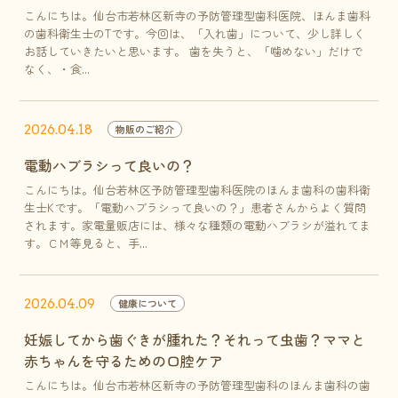
こんにちは。仙台市若林区新寺の予防管理型歯科医院、ほんま歯科
の歯科衛生士のTです。今回は、「入れ歯」について、少し詳しく
お話していきたいと思います。 歯を失うと、「噛めない」だけで
なく、・食...
2026.04.18
物販のご紹介
電動ハブラシって良いの？
こんにちは。仙台若林区予防管理型歯科医院のほんま歯科の歯科衛
生士Kです。「電動ハブラシって良いの？」患者さんからよく質問
されます。家電量販店には、様々な種類の電動ハブラシが溢れてま
す。ＣＭ等見ると、手...
2026.04.09
健康について
妊娠してから歯ぐきが腫れた？それって虫歯？ママと
赤ちゃんを守るための口腔ケア
こんにちは。仙台市若林区新寺の予防管理型歯科のほんま歯科の歯