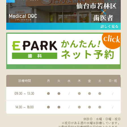
診療時間
月
火
水
木
金
土
日・祝
09:30 ～ 13:30
●
●
/
●
●
●
/
14:30 ～ 18:00
●
●
/
●
●
●
/
休診日：水曜・日曜・祝日
※祝日がある週の水曜は診療しています。
※最終受付は診療時間の30分前となります。