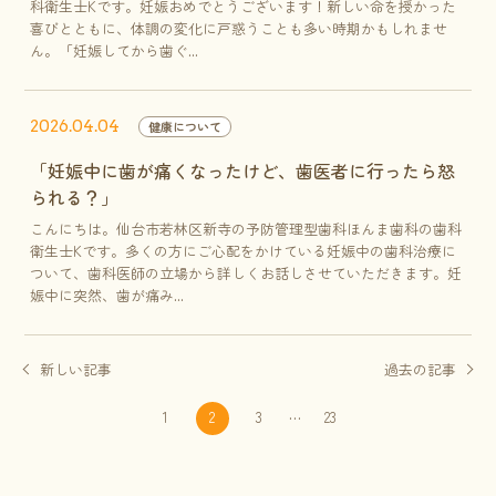
科衛生士Kです。妊娠おめでとうございます！新しい命を授かった
喜びとともに、体調の変化に戸惑うことも多い時期かもしれませ
ん。「妊娠してから歯ぐ...
2026.04.04
健康について
「妊娠中に歯が痛くなったけど、歯医者に行ったら怒
られる？」
こんにちは。仙台市若林区新寺の予防管理型歯科ほんま歯科の歯科
衛生士Kです。多くの方にご心配をかけている妊娠中の歯科治療に
ついて、歯科医師の立場から詳しくお話しさせていただきます。妊
娠中に突然、歯が痛み...
新しい記事
過去の記事
…
1
2
3
23