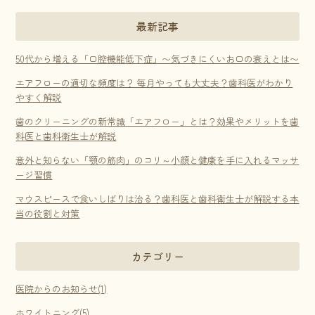
最新記事
50代から増える「口腔機能低下症」〜気づきにくいお口の衰えとは〜
エアフローの適切な頻度は？ 毎月やっても大丈夫？歯科医がわかり
やすく解説
歯のクリーニングの新常識「エアフロー」とは？効果やメリットを歯
科医と歯科衛生士が解説
意外と知らない「顎の筋肉」のコリ～小顔と健康を手に入れるマッサ
ージ習慣
マウスピースで食いしばりは治る？歯科医と歯科衛生士が解説する本
当の役割と対策
カテゴリー
医院からのお知らせ(1)
ホワイトニング(5)