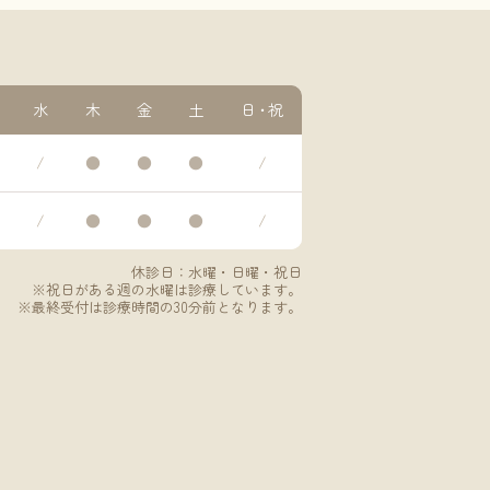
水
木
金
土
日・祝
/
●
●
●
/
/
●
●
●
/
休診日：水曜・日曜・祝日
※祝日がある週の水曜は診療しています。
※最終受付は診療時間の30分前となります。