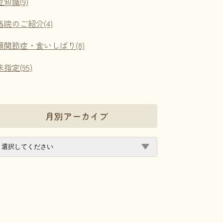
豆知識(9)
当院のご紹介(4)
顎関節症・食いしばり(8)
未指定(95)
月別アーカイブ