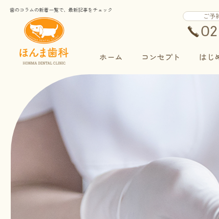
歯のコラムの新着一覧で、最新記事をチェック
ご予
02
ホーム
コンセプト
はじ
予防・メンテナンス
虫歯治療
セラミック治療
口腔外科
入れ歯
訪問診療